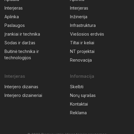
Interjeras
Interjeras
Aplinka
Inžinerija
Paslaugos
Infrastruktura
Įrankiai ir technika
Viešosios erdvės
Sodas ir daržas
Tiltai ir keliai
Buitinė technika ir
NT projektai
technologijos
Renovacija
Interjeras
Informacija
Interjero dizainas
Skelbti
Interjero dizaineriai
Norų sąrašas
Kontaktai
Reklama