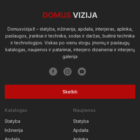
Viešosios erdvės
Domusvizija.lt – statyba, inžinerija, apdaila, interjeras, aplinka,
paslaugos, įrankiai ir technika, sodas ir daržas, buitinė technika
ir technologijos. Viskas po vienu stogu. Įmonių ir paslaugų
katalogas, naujienos ir patarimai, interjero dizaineriai ir interjerų
galerija
Skelbti
Katalogas
Naujienos
Statyba
Statyba
Inžinerija
Apdaila
Apdaila
Aplinka