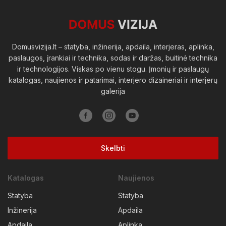
Viešosios erdvės
Domusvizija.lt – statyba, inžinerija, apdaila, interjeras, aplinka,
paslaugos, įrankiai ir technika, sodas ir daržas, buitinė technika
ir technologijos. Viskas po vienu stogu. Įmonių ir paslaugų
katalogas, naujienos ir patarimai, interjero dizaineriai ir interjerų
galerija
Skelbti
Katalogas
Naujienos
Statyba
Statyba
Inžinerija
Apdaila
Apdaila
Aplinka