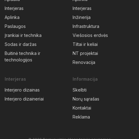
Interjeras
Interjeras
Aplinka
Inžinerija
Paslaugos
Infrastruktura
Įrankiai ir technika
Viešosios erdvės
Sodas ir daržas
Tiltai ir keliai
Buitinė technika ir
NT projektai
technologijos
Renovacija
Interjeras
Informacija
Interjero dizainas
Skelbti
Interjero dizaineriai
Norų sąrašas
Kontaktai
Reklama