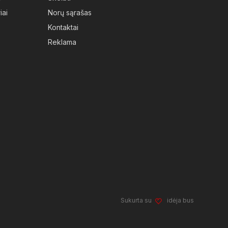
iai
Norų sąrašas
Kontaktai
Reklama
Sukurta su
idėja bus