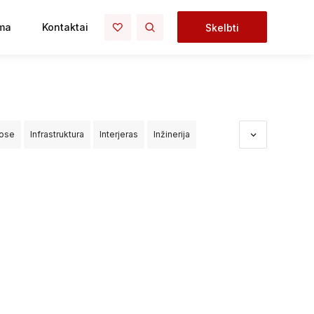
ma
Kontaktai
Skelbti
uose
Infrastruktura
Interjeras
Inžinerija