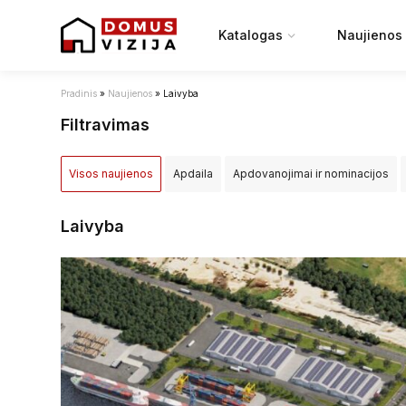
Katalogas
Naujienos
Pradinis
»
Naujienos
»
Laivyba
Filtravimas
Visos naujienos
Apdaila
Apdovanojimai ir nominacijos
Įstatymai ir reglamentai
NT projektai
NT rinka
Renovac
Laivyba