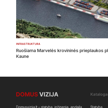
INFRASTRUKTURA
Ruošiama Marvelės krovininės prieplaukos p
Kaune
Kataloga
Domusvizija.lt – statyba, inžinerija, apdaila,
Statyba