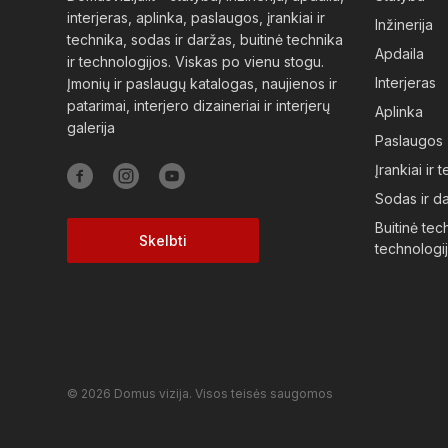
interjeras, aplinka, paslaugos, įrankiai ir
Inžinerija
technika, sodas ir daržas, buitinė technika
Apdaila
ir technologijos. Viskas po vienu stogu.
Interjeras
Įmonių ir paslaugų katalogas, naujienos ir
patarimai, interjero dizaineriai ir interjerų
Aplinka
galerija
Paslaugos
Įrankiai ir 
Sodas ir d
Buitinė tech
Skelbti
technologi
© 2026 Domus vizija. Visos teisės saugomos