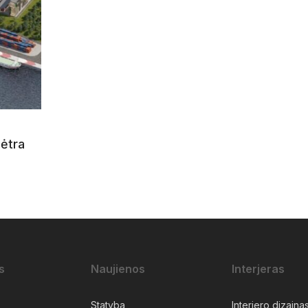
lėtra
s
Naujienos
Interjeras
Statyba
Interjero dizaina