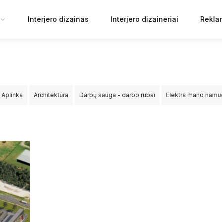
Interjero dizainas
Interjero dizaineriai
Rekla
Aplinka
Architektūra
Darbų sauga - darbo rubai
Elektra mano nam
ija
Sprendimai
Statyba
Tiltai ir keliai
Viešosios erdvės