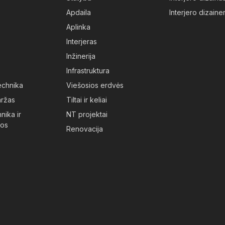
Apdaila
Interjero dizainer
Aplinka
Interjeras
Inžinerija
Infrastruktura
technika
Viešosios erdvės
aržas
Tiltai ir keliai
nika ir
NT projektai
jos
Renovacija