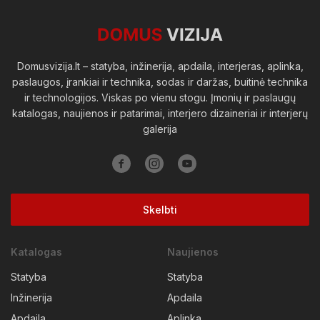
Viešosios erdvės
Domusvizija.lt – statyba, inžinerija, apdaila, interjeras, aplinka,
paslaugos, įrankiai ir technika, sodas ir daržas, buitinė technika
ir technologijos. Viskas po vienu stogu. Įmonių ir paslaugų
katalogas, naujienos ir patarimai, interjero dizaineriai ir interjerų
galerija
Skelbti
Katalogas
Naujienos
Statyba
Statyba
Inžinerija
Apdaila
Apdaila
Aplinka