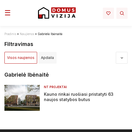
Toggle navigation
☰
Pradinis
»
Naujienos
»
Gabrielė Ibėnaitė
Filtravimas
Visos naujienos
Apdaila
Apdovanojimai ir nominacijos
Aplinka
Architektūra
Gabrielė Ibėnaitė
Darbų sauga - darbo rubai
Elektra mano namuose
NT PROJEKTAI
Kauno rinkai ruošiasi pristatyti 63
Infrastruktura
Interjeras
Inžinerija
naujos statybos butus
Įstatymai ir reglamentai
NT projektai
NT rinka
Renovacija
Sprendimai
Statyba
Tiltai ir keliai