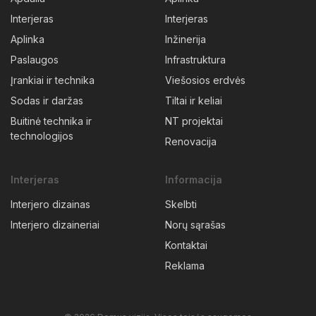
Interjeras
Interjeras
Aplinka
Inžinerija
Paslaugos
Infrastruktura
Įrankiai ir technika
Viešosios erdvės
Sodas ir daržas
Tiltai ir keliai
Buitinė technika ir
NT projektai
technologijos
Renovacija
Interjeras
Informacija
Interjero dizainas
Skelbti
Interjero dizaineriai
Norų sąrašas
Kontaktai
Reklama