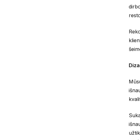
dirb
rest
Reko
klien
šeim
Diza
Mūsų
išna
kvali
Suka
išna
užti