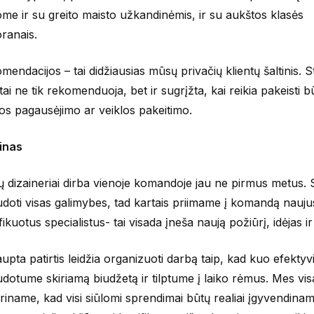
ome ir su greito maisto užkandinėmis, ir su aukštos klasės
oranais.
mendacijos – tai didžiausias mūsų privačių klientų šaltinis. S
tai ne tik rekomenduoja, bet ir sugrįžta, kai reikia pakeisti b
os pagausėjimo ar veiklos pakeitimo.
inas
 dizaineriai dirba vienoje komandoje jau ne pirmus metus. 
udoti visas galimybes, tad kartais priimame į komandą nauju
fikuotus specialistus- tai visada įneša naują požiūrį, idėjas ir
upta patirtis leidžia organizuoti darbą taip, kad kuo efektyv
udotume skiriamą biudžetą ir tilptume į laiko rėmus. Mes vi
kriname, kad visi siūlomi sprendimai būtų realiai įgyvendinami