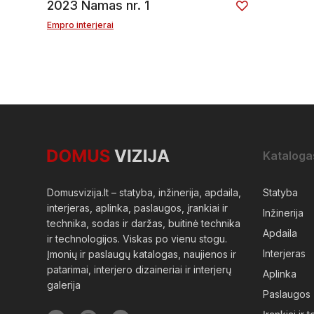
2023 Namas nr. 1
Empro interjerai
Kataloga
Domusvizija.lt – statyba, inžinerija, apdaila,
Statyba
interjeras, aplinka, paslaugos, įrankiai ir
Inžinerija
technika, sodas ir daržas, buitinė technika
Apdaila
ir technologijos. Viskas po vienu stogu.
Interjeras
Įmonių ir paslaugų katalogas, naujienos ir
patarimai, interjero dizaineriai ir interjerų
Aplinka
galerija
Paslaugos