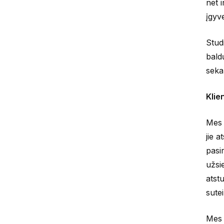
net i
įgyv
Stud
bald
seka
Klie
Mes 
jie 
pasi
užsi
atst
sutei
Mes 