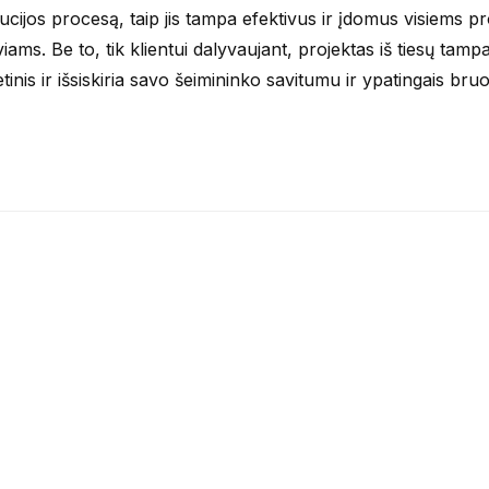
iucijos procesą, taip jis tampa efektivus ir įdomus visiems p
viams. Be to, tik klientui dalyvaujant, projektas iš tiesų tamp
tinis ir išsiskiria savo šeimininko savitumu ir ypatingais bruo