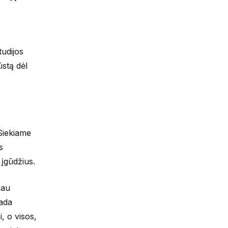
tudijos
ūstą dėl
Siekiame
s
 įgūdžius.
iau
sada
, o visos,