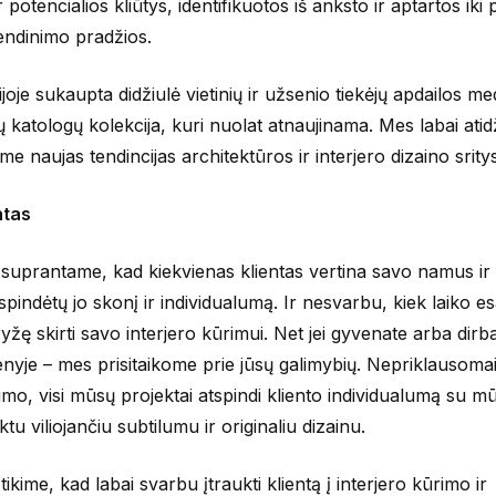
r potencialios kliūtys, identifikuotos iš anksto ir aptartos iki
endinimo pradžios.
ijoje sukaupta didžiulė vietinių ir užsenio tiekėjų apdailos me
ų katologų kolekcija, kuri nuolat atnaujinama. Mes labai atidž
me naujas tendincijas architektūros ir interjero dizaino srity
ntas
suprantame, kad kiekvienas klientas vertina savo namus ir 
atspindėtų jo skonį ir individualumą. Ir nesvarbu, kiek laiko e
ryžę skirti savo interjero kūrimui. Net jei gyvenate arba dirb
enyje – mes prisitaikome prie jūsų galimybių. Nepriklausoma
umo, visi mūsų projektai atspindi kliento individualumą su m
ktu viliojančiu subtilumu ir originaliu dizainu.
tikime, kad labai svarbu įtraukti klientą į interjero kūrimo ir