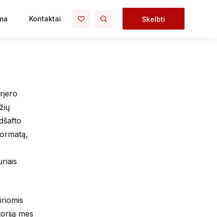
ma
Kontaktai
Skelbti
rjero
žių
dšafto
 formatą,
riais
iriomis
toriją mes