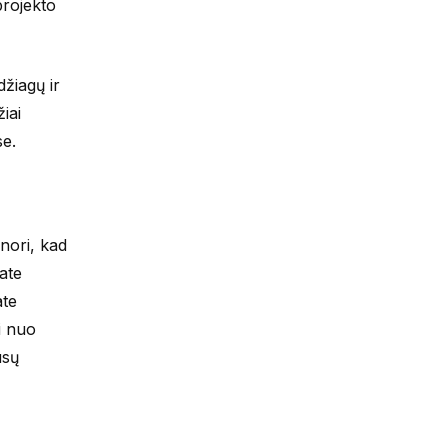
 projekto
džiagų ir
iai
se.
nori, kad
sate
ate
i nuo
ūsų