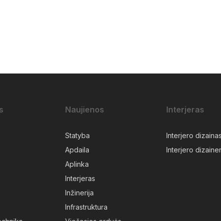
s
Naujienos
Interjeras
Statyba
Interjero dizaina
Apdaila
Interjero dizainer
Aplinka
Interjeras
Inžinerija
Infrastruktura