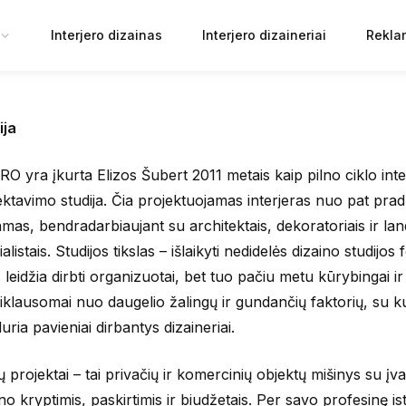
Interjero dizainas
Interjero dizaineriai
Rekla
ija
O yra įkurta Elizos Šubert 2011 metais kaip pilno ciklo inte
ektavimo studija. Čia projektuojamas interjeras nuo pat prad
amas, bendradarbiaujant su architektais, dekoratoriais ir lan
alistais. Studijos tikslas – išlaikyti nedidelės dizaino studijos
s leidžia dirbti organizuotai, bet tuo pačiu metu kūrybingai ir
iklausomai nuo daugelio žalingų ir gundančių faktorių, su ku
uria pavieniai dirbantys dizaineriai.
 projektai – tai privačių ir komercinių objektų mišinys su įva
ino kryptimis, paskirtimis ir biudžetais. Per savo profesinę is