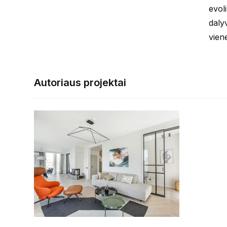
evol
daly
viene
Autoriaus projektai