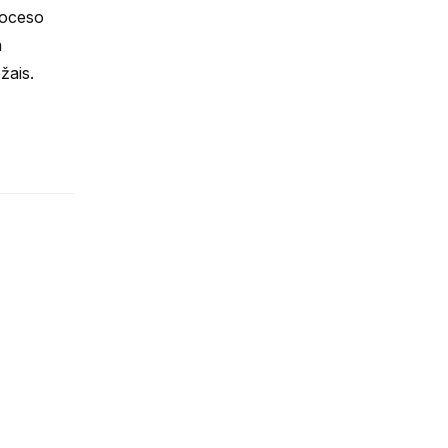
roceso
a
žais.