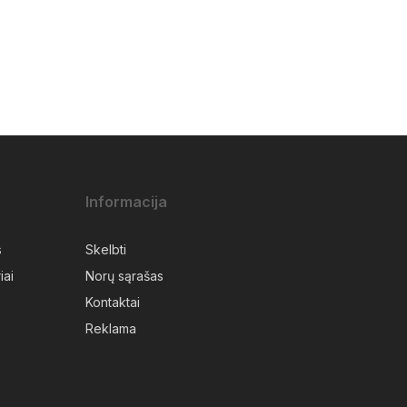
Informacija
s
Skelbti
iai
Norų sąrašas
Kontaktai
Reklama