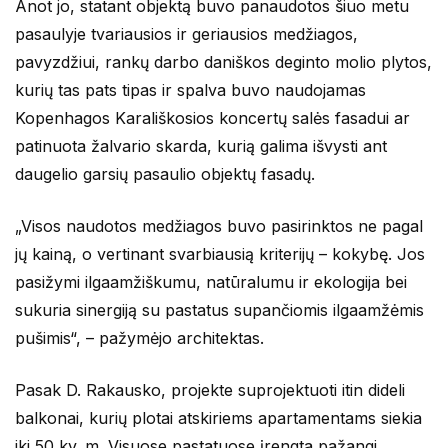
Anot jo, statant objektą buvo panaudotos šiuo metu
pasaulyje tvariausios ir geriausios medžiagos,
pavyzdžiui, rankų darbo daniškos deginto molio plytos,
kurių tas pats tipas ir spalva buvo naudojamas
Kopenhagos Karališkosios koncertų salės fasadui ar
patinuota žalvario skarda, kurią galima išvysti ant
daugelio garsių pasaulio objektų fasadų.
„Visos naudotos medžiagos buvo pasirinktos ne pagal
jų kainą, o vertinant svarbiausią kriterijų – kokybę. Jos
pasižymi ilgaamžiškumu, natūralumu ir ekologija bei
sukuria sinergiją su pastatus supančiomis ilgaamžėmis
pušimis“, – pažymėjo architektas.
Pasak D. Rakausko, projekte suprojektuoti itin dideli
balkonai, kurių plotai atskiriems apartamentams siekia
iki 50 kv. m. Visuose pastatuose įrengta pažangi