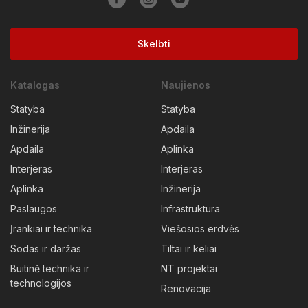
Skelbti
Katalogas
Naujienos
Statyba
Statyba
Inžinerija
Apdaila
Apdaila
Aplinka
Interjeras
Interjeras
Aplinka
Inžinerija
Paslaugos
Infrastruktura
Įrankiai ir technika
Viešosios erdvės
Sodas ir daržas
Tiltai ir keliai
Buitinė technika ir
NT projektai
technologijos
Renovacija