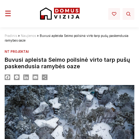
Toggle navigation
☰
Pradinis
»
Naujienos
»
Buvusi apleista Seimo poilsinė virto tarp pušų paskendusia
ramybės oaze
NT PROJEKTAI
Buvusi apleista Seimo poilsinė virto tarp pušų
paskendusia ramybės oaze
Facebook
Messenger
LinkedIn
Email
Dalintis