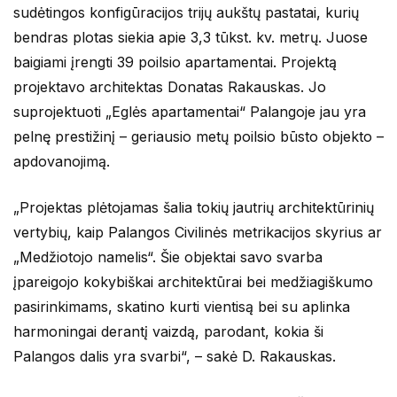
sudėtingos konfigūracijos trijų aukštų pastatai, kurių
bendras plotas siekia apie 3,3 tūkst. kv. metrų. Juose
baigiami įrengti 39 poilsio apartamentai. Projektą
projektavo architektas Donatas Rakauskas. Jo
suprojektuoti „Eglės apartamentai“ Palangoje jau yra
pelnę prestižinį – geriausio metų poilsio būsto objekto –
apdovanojimą.
„Projektas plėtojamas šalia tokių jautrių architektūrinių
vertybių, kaip Palangos Civilinės metrikacijos skyrius ar
„Medžiotojo namelis“. Šie objektai savo svarba
įpareigojo kokybiškai architektūrai bei medžiagiškumo
pasirinkimams, skatino kurti vientisą bei su aplinka
harmoningai derantį vaizdą, parodant, kokia ši
Palangos dalis yra svarbi“, – sakė D. Rakauskas.