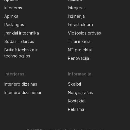
Interjeras
Interjeras
Aplinka
Inžinerija
Paslaugos
Infrastruktura
Įrankiai ir technika
Viešosios erdvės
Sodas ir daržas
Tiltai ir keliai
Buitinė technika ir
NT projektai
technologijos
Renovacija
Interjeras
Informacija
Interjero dizainas
Skelbti
Interjero dizaineriai
Norų sąrašas
Kontaktai
Reklama