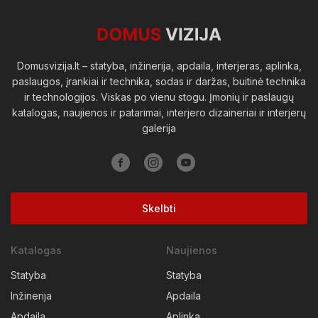
Viešosios erdvės
Domusvizija.lt – statyba, inžinerija, apdaila, interjeras, aplinka,
paslaugos, įrankiai ir technika, sodas ir daržas, buitinė technika
ir technologijos. Viskas po vienu stogu. Įmonių ir paslaugų
katalogas, naujienos ir patarimai, interjero dizaineriai ir interjerų
galerija
Skelbti
Katalogas
Naujienos
Statyba
Statyba
Inžinerija
Apdaila
Apdaila
Aplinka