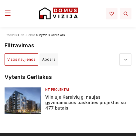
Toggle navigation
☰
Pradinis
»
Naujienos
»
Vytenis Gerliakas
Filtravimas
Visos naujienos
Apdaila
Apdovanojimai ir nominacijos
Aplinka
Architektūra
Vytenis Gerliakas
Darbų sauga - darbo rubai
Elektra mano namuose
NT PROJEKTAI
Vilniuje Kareivių g. naujas
Infrastruktura
Interjeras
Inžinerija
gyvenamosios paskirties projektas su
477 butais
Įstatymai ir reglamentai
NT projektai
NT rinka
Renovacija
Sprendimai
Statyba
Tiltai ir keliai