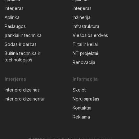
Interjeras
Interjeras
Aplinka
Inžinerija
Paslaugos
Infrastruktura
Įrankiai ir technika
Viešosios erdvės
Sodas ir daržas
Tiltai ir keliai
Buitinė technika ir
NT projektai
technologijos
Renovacija
Interjeras
Informacija
Interjero dizainas
Skelbti
Interjero dizaineriai
Norų sąrašas
Kontaktai
Reklama