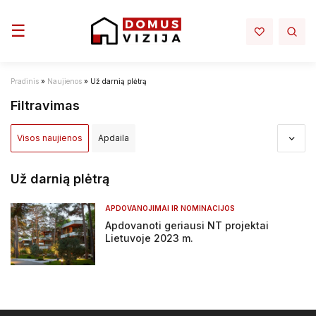
Toggle navigation
☰
Pradinis
»
Naujienos
»
Už darnią plėtrą
Filtravimas
Visos naujienos
Apdaila
Apdovanojimai ir nominacijos
Aplinka
Architektūra
Už darnią plėtrą
Darbų sauga - darbo rubai
Elektra mano namuose
APDOVANOJIMAI IR NOMINACIJOS
Apdovanoti geriausi NT projektai
Infrastruktura
Interjeras
Inžinerija
Lietuvoje 2023 m.
Įstatymai ir reglamentai
NT projektai
NT rinka
Renovacija
Sprendimai
Statyba
Tiltai ir keliai