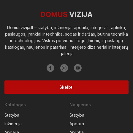
Viešosios erdvės
Domusvizija.lt – statyba, inžinerija, apdaila, interjeras, aplinka,
paslaugos, įrankiai ir technika, sodas ir daržas, buitinė technika
ir technologijos. Viskas po vienu stogu. Įmonių ir paslaugų
katalogas, naujienos ir patarimai, interjero dizaineriai ir interjerų
galerija
Skelbti
Katalogas
Naujienos
Statyba
Statyba
Inžinerija
Apdaila
Apdaila
Aplinka