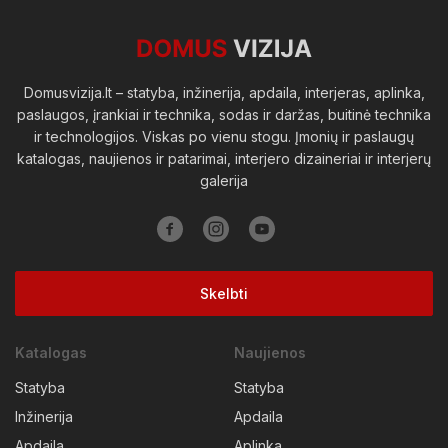
Viešosios erdvės
Domusvizija.lt – statyba, inžinerija, apdaila, interjeras, aplinka,
paslaugos, įrankiai ir technika, sodas ir daržas, buitinė technika
ir technologijos. Viskas po vienu stogu. Įmonių ir paslaugų
katalogas, naujienos ir patarimai, interjero dizaineriai ir interjerų
galerija
Skelbti
Katalogas
Naujienos
Statyba
Statyba
Inžinerija
Apdaila
Apdaila
Aplinka