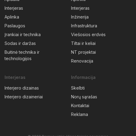
Interjeras
Interjeras
Aplinka
Inžinerija
Paslaugos
Infrastruktura
Įrankiai ir technika
Viešosios erdvės
Sodas ir daržas
Tiltai ir keliai
Buitinė technika ir
NT projektai
technologijos
Renovacija
Interjeras
Informacija
Interjero dizainas
Skelbti
Interjero dizaineriai
Norų sąrašas
Kontaktai
Reklama