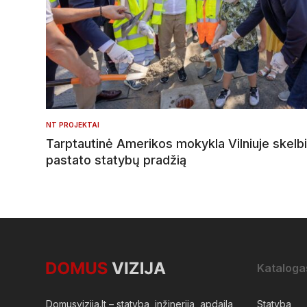
NT PROJEKTAI
Tarptautinė Amerikos mokykla Vilniuje skelbi
pastato statybų pradžią
Kataloga
Domusvizija.lt – statyba, inžinerija, apdaila,
Statyba