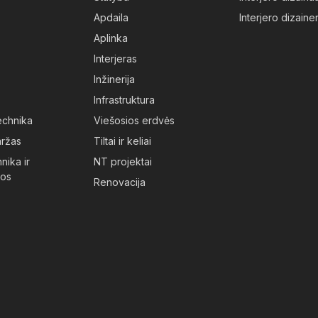
Apdaila
Interjero dizainer
Aplinka
Interjeras
Inžinerija
Infrastruktura
technika
Viešosios erdvės
aržas
Tiltai ir keliai
nika ir
NT projektai
jos
Renovacija