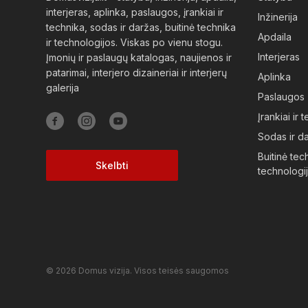
interjeras, aplinka, paslaugos, įrankiai ir
Inžinerija
technika, sodas ir daržas, buitinė technika
Apdaila
ir technologijos. Viskas po vienu stogu.
Interjeras
Įmonių ir paslaugų katalogas, naujienos ir
patarimai, interjero dizaineriai ir interjerų
Aplinka
galerija
Paslaugos
Įrankiai ir 
Sodas ir d
Buitinė tech
Skelbti
technologi
© 2026 Domus vizija. Visos teisės saugomos