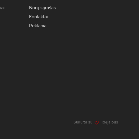
iai
Norų sąrašas
Kontaktai
Reklama
Sukurta su
idėja bus