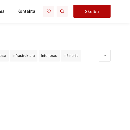
ma
Kontaktai
Skelbti
uose
Infrastruktura
Interjeras
Inžinerija