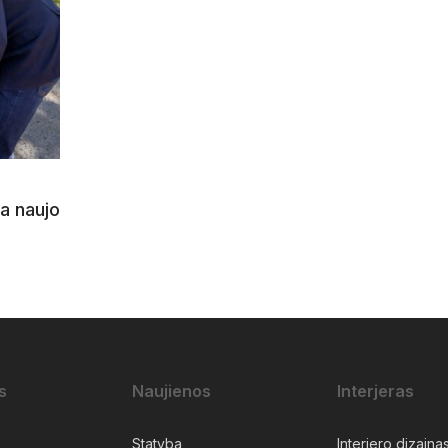
a naujo
s
Naujienos
Interjeras
Statyba
Interjero dizaina