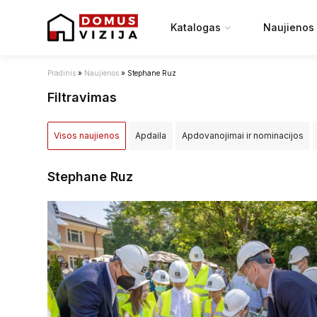
Katalogas
Naujienos
Pradinis
»
Naujienos
»
Stephane Ruz
Filtravimas
Visos naujienos
Apdaila
Apdovanojimai ir nominacijos
Įstatymai ir reglamentai
NT projektai
NT rinka
Renovac
Stephane Ruz