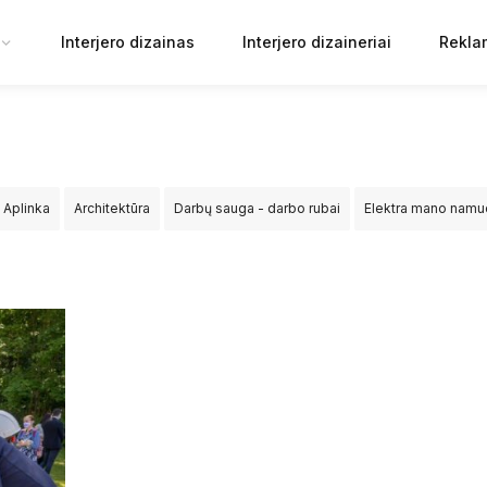
Interjero dizainas
Interjero dizaineriai
Rekla
Aplinka
Architektūra
Darbų sauga - darbo rubai
Elektra mano nam
ija
Sprendimai
Statyba
Tiltai ir keliai
Viešosios erdvės