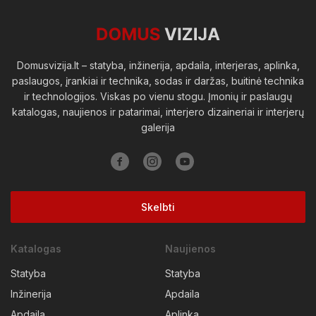
Viešosios erdvės
Domusvizija.lt – statyba, inžinerija, apdaila, interjeras, aplinka,
paslaugos, įrankiai ir technika, sodas ir daržas, buitinė technika
ir technologijos. Viskas po vienu stogu. Įmonių ir paslaugų
katalogas, naujienos ir patarimai, interjero dizaineriai ir interjerų
galerija
Skelbti
Katalogas
Naujienos
Statyba
Statyba
Inžinerija
Apdaila
Apdaila
Aplinka