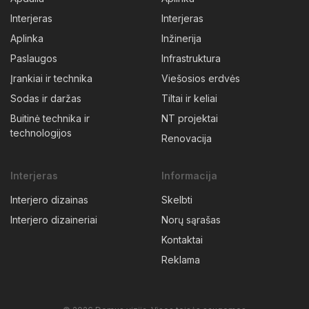
Interjeras
Interjeras
Aplinka
Inžinerija
Paslaugos
Infrastruktura
Įrankiai ir technika
Viešosios erdvės
Sodas ir daržas
Tiltai ir keliai
Buitinė technika ir
NT projektai
technologijos
Renovacija
Interjeras
Informacija
Interjero dizainas
Skelbti
Interjero dizaineriai
Norų sąrašas
Kontaktai
Reklama