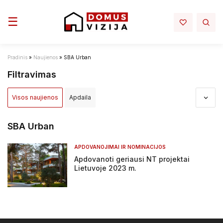
Toggle navigation
☰
Pradinis
»
Naujienos
»
SBA Urban
Filtravimas
Visos naujienos
Apdaila
Apdovanojimai ir nominacijos
Aplinka
Architektūra
SBA Urban
Darbų sauga - darbo rubai
Elektra mano namuose
APDOVANOJIMAI IR NOMINACIJOS
Apdovanoti geriausi NT projektai
Infrastruktura
Interjeras
Inžinerija
Lietuvoje 2023 m.
Įstatymai ir reglamentai
NT projektai
NT rinka
Renovacija
Sprendimai
Statyba
Tiltai ir keliai