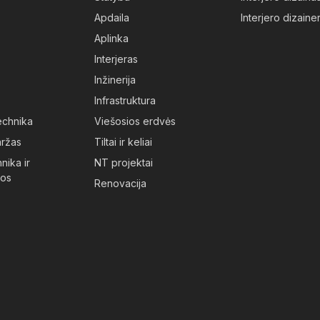
Apdaila
Interjero dizainer
Aplinka
Interjeras
Inžinerija
Infrastruktura
technika
Viešosios erdvės
aržas
Tiltai ir keliai
nika ir
NT projektai
jos
Renovacija