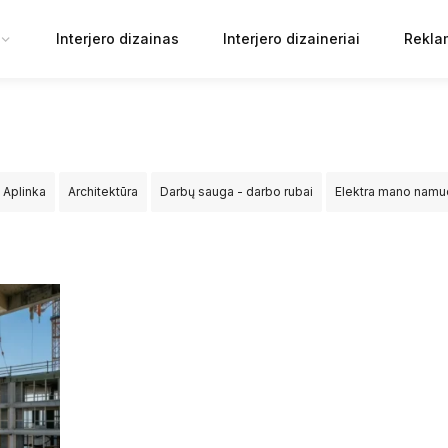
Interjero dizainas
Interjero dizaineriai
Rekla
Aplinka
Architektūra
Darbų sauga - darbo rubai
Elektra mano nam
ija
Sprendimai
Statyba
Tiltai ir keliai
Viešosios erdvės