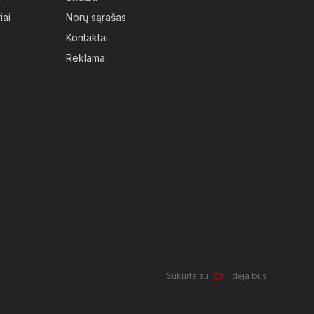
iai
Norų sąrašas
Kontaktai
Reklama
Sukurta su
idėja bus