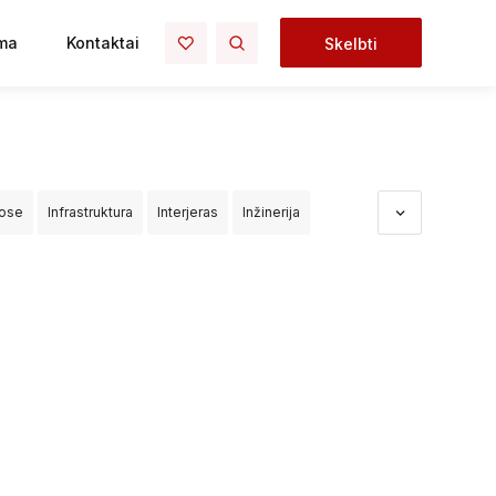
ma
Kontaktai
Skelbti
uose
Infrastruktura
Interjeras
Inžinerija