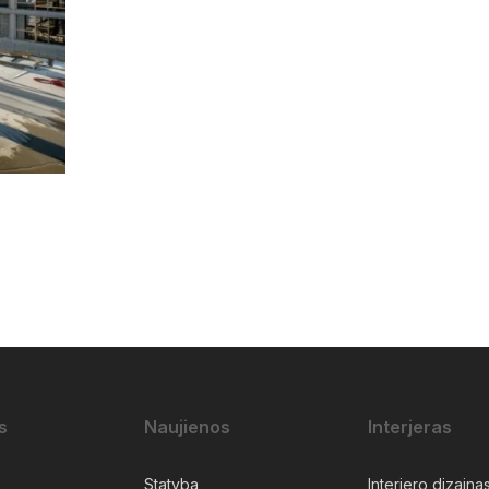
s
Naujienos
Interjeras
Statyba
Interjero dizaina