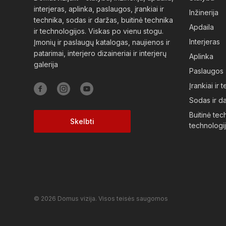
interjeras, aplinka, paslaugos, įrankiai ir
Inžinerija
technika, sodas ir daržas, buitinė technika
Apdaila
ir technologijos. Viskas po vienu stogu.
Interjeras
Įmonių ir paslaugų katalogas, naujienos ir
patarimai, interjero dizaineriai ir interjerų
Aplinka
galerija
Paslaugos
Įrankiai ir 
Sodas ir d
Buitinė tech
Skelbti
technologi
© 2026 Domus vizija. Visos teisės saugomos