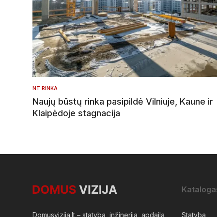
NT RINKA
Naujų būstų rinka pasipildė Vilniuje, Kaune ir
Klaipėdoje stagnacija
Kataloga
Domusvizija.lt – statyba, inžinerija, apdaila,
Statyba