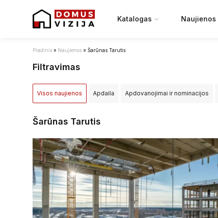
Katalogas
Naujienos
Pradinis
»
Naujienos
»
Šarūnas Tarutis
Filtravimas
Visos naujienos
Apdaila
Apdovanojimai ir nominacijos
Įstatymai ir reglamentai
NT projektai
NT rinka
Renovac
Šarūnas Tarutis