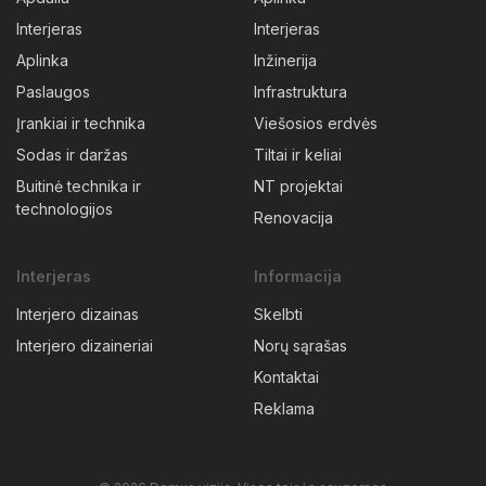
Interjeras
Interjeras
Aplinka
Inžinerija
Paslaugos
Infrastruktura
Įrankiai ir technika
Viešosios erdvės
Sodas ir daržas
Tiltai ir keliai
Buitinė technika ir
NT projektai
technologijos
Renovacija
Interjeras
Informacija
Interjero dizainas
Skelbti
Interjero dizaineriai
Norų sąrašas
Kontaktai
Reklama