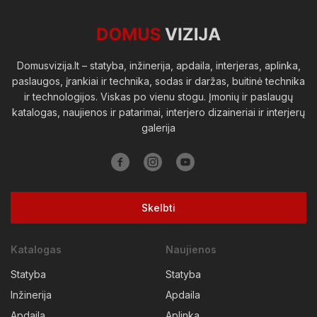
Viešosios erdvės
Domusvizija.lt – statyba, inžinerija, apdaila, interjeras, aplinka,
paslaugos, įrankiai ir technika, sodas ir daržas, buitinė technika
ir technologijos. Viskas po vienu stogu. Įmonių ir paslaugų
katalogas, naujienos ir patarimai, interjero dizaineriai ir interjerų
galerija
Skelbti
Katalogas
Naujienos
Statyba
Statyba
Inžinerija
Apdaila
Apdaila
Aplinka