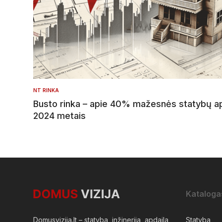
NT RINKA
Busto rinka – apie 40% mažesnės statybų a
2024 metais
Kataloga
Domusvizija.lt – statyba, inžinerija, apdaila,
Statyba