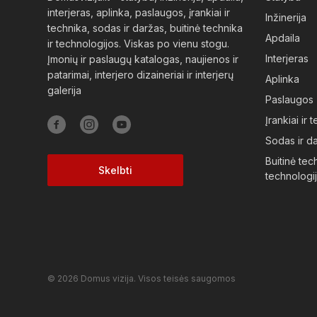
interjeras, aplinka, paslaugos, įrankiai ir
Inžinerija
technika, sodas ir daržas, buitinė technika
Apdaila
ir technologijos. Viskas po vienu stogu.
Interjeras
Įmonių ir paslaugų katalogas, naujienos ir
patarimai, interjero dizaineriai ir interjerų
Aplinka
galerija
Paslaugos
Įrankiai ir 
Sodas ir d
Buitinė tech
Skelbti
technologi
© 2026 Domus vizija. Visos teisės saugomos