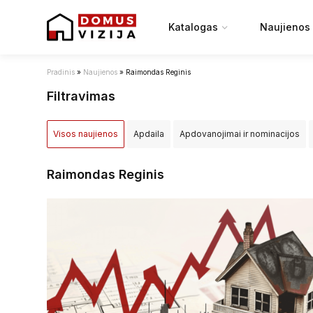
Katalogas
Naujienos
Pradinis
»
Naujienos
»
Raimondas Reginis
Filtravimas
Visos naujienos
Apdaila
Apdovanojimai ir nominacijos
Įstatymai ir reglamentai
NT projektai
NT rinka
Renovac
Raimondas Reginis