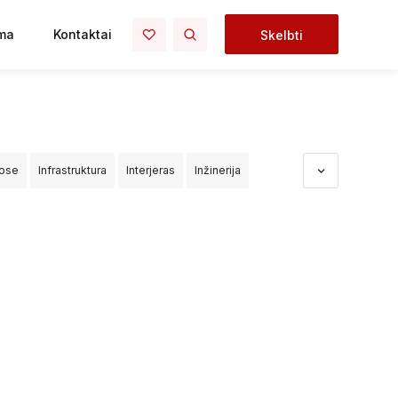
ma
Kontaktai
Skelbti
uose
Infrastruktura
Interjeras
Inžinerija