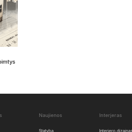
pimtys
s
Naujienos
Interjeras
Statyba
Interjero dizaina