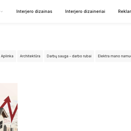
Interjero dizainas
Interjero dizaineriai
Rekla
Aplinka
Architektūra
Darbų sauga - darbo rubai
Elektra mano nam
ija
Sprendimai
Statyba
Tiltai ir keliai
Viešosios erdvės