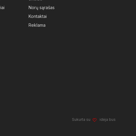
iai
Norų sąrašas
Kontaktai
Reklama
Sukurta su
idėja bus