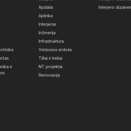
Apdaila
Interjero dizainer
Aplinka
Interjeras
Inžinerija
Infrastruktura
technika
Viešosios erdvės
aržas
Tiltai ir keliai
nika ir
NT projektai
jos
Renovacija