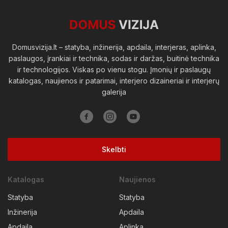
Viešosios erdvės
Domusvizija.lt – statyba, inžinerija, apdaila, interjeras, aplinka,
paslaugos, įrankiai ir technika, sodas ir daržas, buitinė technika
ir technologijos. Viskas po vienu stogu. Įmonių ir paslaugų
katalogas, naujienos ir patarimai, interjero dizaineriai ir interjerų
galerija
Skelbti
Katalogas
Naujienos
Statyba
Statyba
Inžinerija
Apdaila
Apdaila
Aplinka