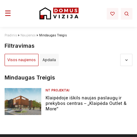
Toggle navigation
☰
Pradinis
»
Naujienos
»
Mindaugas Treigis
Filtravimas
Visos naujienos
Apdaila
Apdovanojimai ir nominacijos
Aplinka
Architektūra
Mindaugas Treigis
Darbų sauga - darbo rubai
Elektra mano namuose
NT PROJEKTAI
Klaipėdoje iškils naujas paslaugų ir
Infrastruktura
Interjeras
Inžinerija
prekybos centras – „Klaipėda Outlet &
More“
Įstatymai ir reglamentai
NT projektai
NT rinka
Renovacija
Sprendimai
Statyba
Tiltai ir keliai