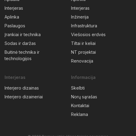
Interjeras
Interjeras
Aplinka
Inžinerija
Paslaugos
Infrastruktura
Įrankiai ir technika
Viešosios erdvės
Sodas ir daržas
Tiltai ir keliai
Buitinė technika ir
NT projektai
technologijos
Renovacija
Interjeras
Informacija
Interjero dizainas
Skelbti
Interjero dizaineriai
Norų sąrašas
Kontaktai
Reklama