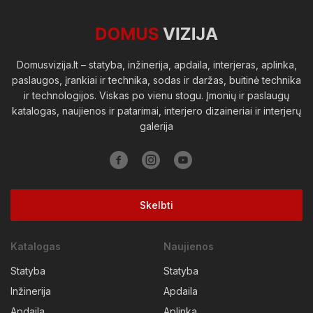
Viešosios erdvės
Domusvizija.lt – statyba, inžinerija, apdaila, interjeras, aplinka,
paslaugos, įrankiai ir technika, sodas ir daržas, buitinė technika
ir technologijos. Viskas po vienu stogu. Įmonių ir paslaugų
katalogas, naujienos ir patarimai, interjero dizaineriai ir interjerų
galerija
Skelbti
Katalogas
Naujienos
Statyba
Statyba
Inžinerija
Apdaila
Apdaila
Aplinka