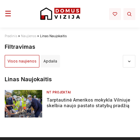
Toggle navigation
☰
Pradinis
»
Naujienos
»
Linas Naujokaitis
Filtravimas
Visos naujienos
Apdaila
Apdovanojimai ir nominacijos
Aplinka
Architektūra
Linas Naujokaitis
Darbų sauga - darbo rubai
Elektra mano namuose
NT PROJEKTAI
Tarptautinė Amerikos mokykla Vilniuje
Infrastruktura
Interjeras
Inžinerija
skelbia naujo pastato statybų pradžią
Įstatymai ir reglamentai
NT projektai
NT rinka
Renovacija
Sprendimai
Statyba
Tiltai ir keliai