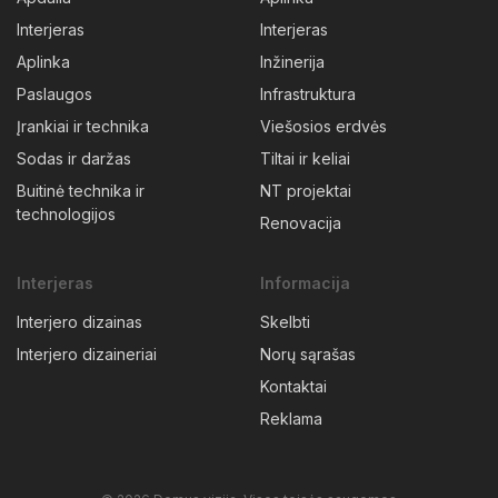
Interjeras
Interjeras
Aplinka
Inžinerija
Paslaugos
Infrastruktura
Įrankiai ir technika
Viešosios erdvės
Sodas ir daržas
Tiltai ir keliai
Buitinė technika ir
NT projektai
technologijos
Renovacija
Interjeras
Informacija
Interjero dizainas
Skelbti
Interjero dizaineriai
Norų sąrašas
Kontaktai
Reklama