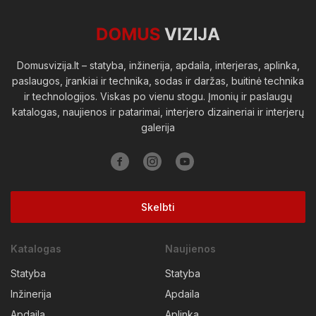
Viešosios erdvės
Domusvizija.lt – statyba, inžinerija, apdaila, interjeras, aplinka,
paslaugos, įrankiai ir technika, sodas ir daržas, buitinė technika
ir technologijos. Viskas po vienu stogu. Įmonių ir paslaugų
katalogas, naujienos ir patarimai, interjero dizaineriai ir interjerų
galerija
Skelbti
Katalogas
Naujienos
Statyba
Statyba
Inžinerija
Apdaila
Apdaila
Aplinka