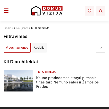
Toggle navigation
☰
Pradinis
»
Naujienos
»
KILD architektai
Filtravimas
Visos naujienos
Apdaila
Apdovanojimai ir nominacijos
Aplinka
Architektūra
KILD architektai
Darbų sauga - darbo rubai
Elektra mano namuose
TILTAI IR KELIAI
Kaune pradedamas statyti pirmasis
Infrastruktura
Interjeras
Inžinerija
tiltas tarp Nemuno salos ir Žemosios
Fredos
Įstatymai ir reglamentai
NT projektai
NT rinka
Renovacija
Sprendimai
Statyba
Tiltai ir keliai