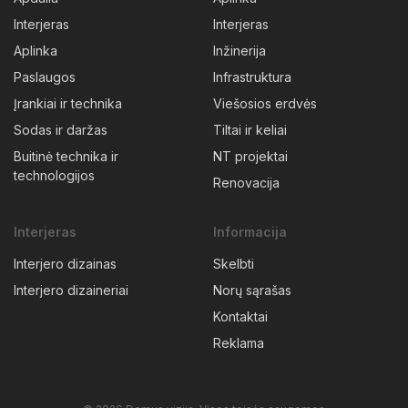
Interjeras
Interjeras
Aplinka
Inžinerija
Paslaugos
Infrastruktura
Įrankiai ir technika
Viešosios erdvės
Sodas ir daržas
Tiltai ir keliai
Buitinė technika ir
NT projektai
technologijos
Renovacija
Interjeras
Informacija
Interjero dizainas
Skelbti
Interjero dizaineriai
Norų sąrašas
Kontaktai
Reklama