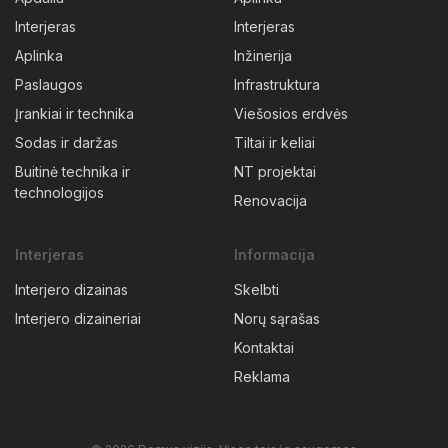
Interjeras
Interjeras
Aplinka
Inžinerija
Paslaugos
Infrastruktura
Įrankiai ir technika
Viešosios erdvės
Sodas ir daržas
Tiltai ir keliai
Buitinė technika ir
NT projektai
technologijos
Renovacija
Interjeras
Informacija
Interjero dizainas
Skelbti
Interjero dizaineriai
Norų sąrašas
Kontaktai
Reklama