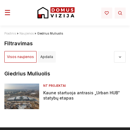
Toggle navigation
☰
Pradinis
»
Naujienos
»
Giedrius Muliuolis
Filtravimas
Visos naujienos
Apdaila
Apdovanojimai ir nominacijos
Aplinka
Architektūra
Giedrius Muliuolis
Darbų sauga - darbo rubai
Elektra mano namuose
NT PROJEKTAI
Kaune startuoja antrasis „Urban HUB“
Infrastruktura
Interjeras
Inžinerija
statybų etapas
Įstatymai ir reglamentai
NT projektai
NT rinka
Renovacija
Sprendimai
Statyba
Tiltai ir keliai