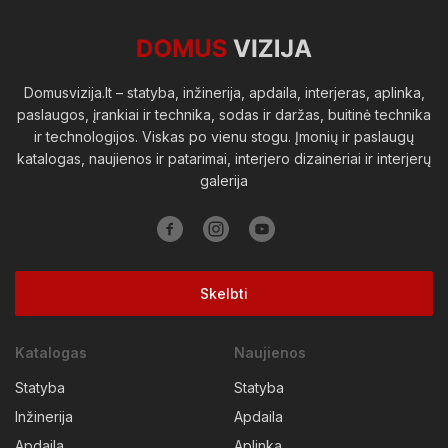
Viešosios erdvės
Domusvizija.lt – statyba, inžinerija, apdaila, interjeras, aplinka,
paslaugos, įrankiai ir technika, sodas ir daržas, buitinė technika
ir technologijos. Viskas po vienu stogu. Įmonių ir paslaugų
katalogas, naujienos ir patarimai, interjero dizaineriai ir interjerų
galerija
Skelbti
Katalogas
Naujienos
Statyba
Statyba
Inžinerija
Apdaila
Apdaila
Aplinka