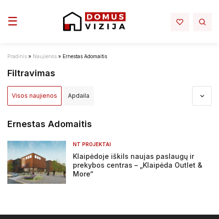
Toggle navigation
☰
Pradinis
»
Naujienos
»
Ernestas Adomaitis
Filtravimas
Visos naujienos
Apdaila
Apdovanojimai ir nominacijos
Aplinka
Architektūra
Ernestas Adomaitis
Darbų sauga - darbo rubai
Elektra mano namuose
NT PROJEKTAI
Klaipėdoje iškils naujas paslaugų ir
Infrastruktura
Interjeras
Inžinerija
prekybos centras – „Klaipėda Outlet &
More“
Įstatymai ir reglamentai
NT projektai
NT rinka
Renovacija
Sprendimai
Statyba
Tiltai ir keliai