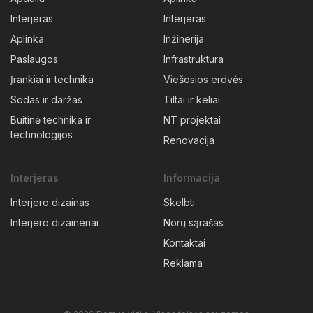
Interjeras
Interjeras
Aplinka
Inžinerija
Paslaugos
Infrastruktura
Įrankiai ir technika
Viešosios erdvės
Sodas ir daržas
Tiltai ir keliai
Buitinė technika ir
NT projektai
technologijos
Renovacija
Interjeras
Informacija
Interjero dizainas
Skelbti
Interjero dizaineriai
Norų sąrašas
Kontaktai
Reklama