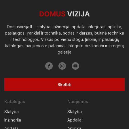
Viešosios erdvės
Domusvizija.lt – statyba, inžinerija, apdaila, interjeras, aplinka,
paslaugos, įrankiai ir technika, sodas ir daržas, buitinė technika
ir technologijos. Viskas po vienu stogu. Įmonių ir paslaugų
katalogas, naujienos ir patarimai, interjero dizaineriai ir interjerų
galerija
Skelbti
Katalogas
Naujienos
Statyba
Statyba
Inžinerija
Apdaila
Apdaila
Aplinka