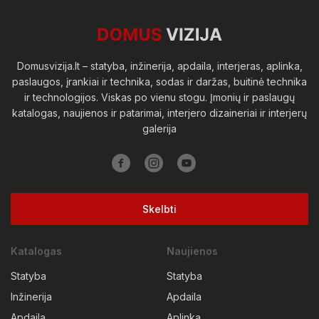
Viešosios erdvės
Domusvizija.lt – statyba, inžinerija, apdaila, interjeras, aplinka,
paslaugos, įrankiai ir technika, sodas ir daržas, buitinė technika
ir technologijos. Viskas po vienu stogu. Įmonių ir paslaugų
katalogas, naujienos ir patarimai, interjero dizaineriai ir interjerų
galerija
Skelbti
Katalogas
Naujienos
Statyba
Statyba
Inžinerija
Apdaila
Apdaila
Aplinka