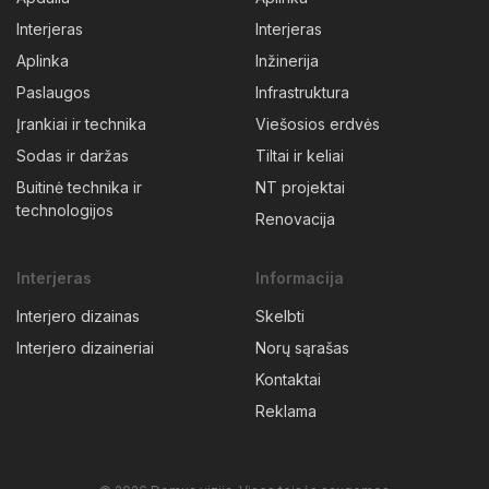
Interjeras
Interjeras
Aplinka
Inžinerija
Paslaugos
Infrastruktura
Įrankiai ir technika
Viešosios erdvės
Sodas ir daržas
Tiltai ir keliai
Buitinė technika ir
NT projektai
technologijos
Renovacija
Interjeras
Informacija
Interjero dizainas
Skelbti
Interjero dizaineriai
Norų sąrašas
Kontaktai
Reklama