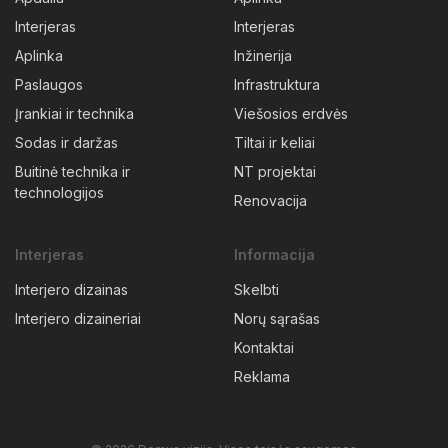
Interjeras
Interjeras
Aplinka
Inžinerija
Paslaugos
Infrastruktura
Įrankiai ir technika
Viešosios erdvės
Sodas ir daržas
Tiltai ir keliai
Buitinė technika ir
NT projektai
technologijos
Renovacija
Interjeras
Informacija
Interjero dizainas
Skelbti
Interjero dizaineriai
Norų sąrašas
Kontaktai
Reklama