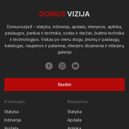
Viešosios erdvės
Domusvizija.lt – statyba, inžinerija, apdaila, interjeras, aplinka,
paslaugos, įrankiai ir technika, sodas ir daržas, buitinė technika
ir technologijos. Viskas po vienu stogu. Įmonių ir paslaugų
katalogas, naujienos ir patarimai, interjero dizaineriai ir interjerų
galerija
Skelbti
Katalogas
Naujienos
Statyba
Statyba
Inžinerija
Apdaila
Apdaila
Aplinka