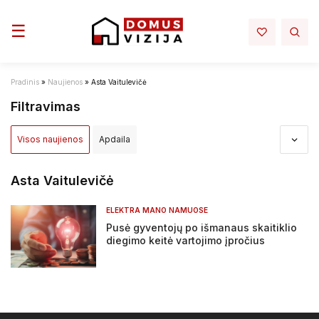
Toggle navigation
☰
Pradinis
»
Naujienos
»
Asta Vaitulevičė
Filtravimas
Visos naujienos
Apdaila
Apdovanojimai ir nominacijos
Aplinka
Architektūra
Asta Vaitulevičė
Darbų sauga - darbo rubai
Elektra mano namuose
ELEKTRA MANO NAMUOSE
Pusė gyventojų po išmanaus skaitiklio
Infrastruktura
Interjeras
Inžinerija
diegimo keitė vartojimo įpročius
Įstatymai ir reglamentai
NT projektai
NT rinka
Renovacija
Sprendimai
Statyba
Tiltai ir keliai