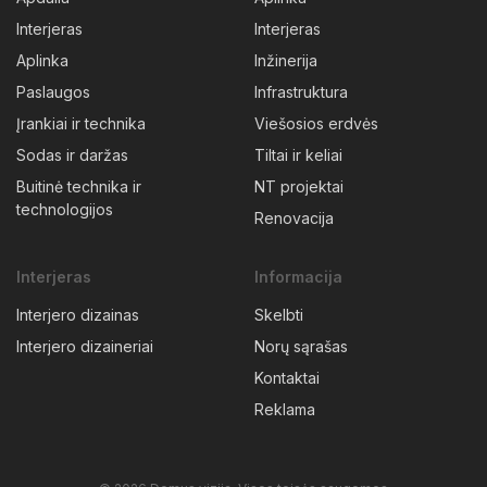
Interjeras
Interjeras
Aplinka
Inžinerija
Paslaugos
Infrastruktura
Įrankiai ir technika
Viešosios erdvės
Sodas ir daržas
Tiltai ir keliai
Buitinė technika ir
NT projektai
technologijos
Renovacija
Interjeras
Informacija
Interjero dizainas
Skelbti
Interjero dizaineriai
Norų sąrašas
Kontaktai
Reklama