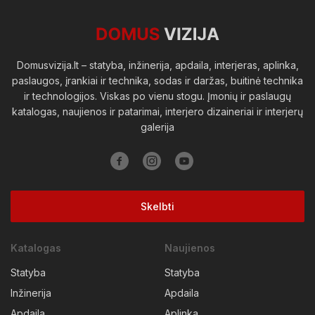
Viešosios erdvės
Domusvizija.lt – statyba, inžinerija, apdaila, interjeras, aplinka,
paslaugos, įrankiai ir technika, sodas ir daržas, buitinė technika
ir technologijos. Viskas po vienu stogu. Įmonių ir paslaugų
katalogas, naujienos ir patarimai, interjero dizaineriai ir interjerų
galerija
Skelbti
Katalogas
Naujienos
Statyba
Statyba
Inžinerija
Apdaila
Apdaila
Aplinka