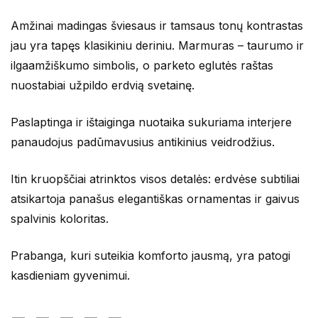
Amžinai madingas šviesaus ir tamsaus tonų kontrastas
jau yra tapęs klasikiniu deriniu. Marmuras – taurumo ir
ilgaamžiškumo simbolis, o parketo eglutės raštas
nuostabiai užpildo erdvią svetainę.
Paslaptinga ir ištaiginga nuotaika sukuriama interjere
panaudojus padūmavusius antikinius veidrodžius.
Itin kruopščiai atrinktos visos detalės: erdvėse subtiliai
atsikartoja panašus elegantiškas ornamentas ir gaivus
spalvinis koloritas.
Prabanga, kuri suteikia komforto jausmą, yra patogi
kasdieniam gyvenimui.