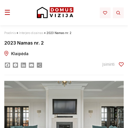
Toggle navigation
☰
Pradinis
»
Interjero dizainas
»
2023 Namas nr. 2
2023 Namas nr. 2
Klaipėda
Įsiminti
Facebook
Messenger
LinkedIn
Email
Dalintis