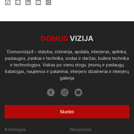
Facebook
Messenger
LinkedIn
Email
Dalintis
Domusvizija.lt – statyba, inžinerija, apdaila, interjeras, aplinka,
paslaugos, įrankiai ir technika, sodas ir daržas, buitinė technika
ir technologijos. Viskas po vienu stogu. Įmonių ir paslaugų
katalogas, naujienos ir patarimai, interjero dizaineriai ir interjerų
galerija
Skelbti
Katalogas
Naujienos