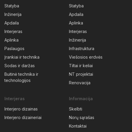
Statyba
Statyba
Inžinerija
Apdaila
Apdaila
Aplinka
Interjeras
Interjeras
Aplinka
Inžinerija
Paslaugos
Infrastruktura
Įrankiai ir technika
Viešosios erdvės
Sodas ir daržas
Tiltai ir keliai
Buitinė technika ir
NT projektai
technologijos
Renovacija
Interjeras
Informacija
Interjero dizainas
Skelbti
Interjero dizaineriai
Norų sąrašas
Kontaktai