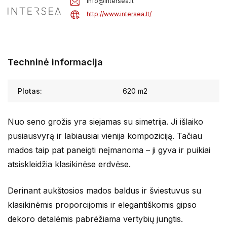
info@intersea.lt
http://www.intersea.lt/
Techninė informacija
Plotas:
620 m2
Nuo seno grožis yra siejamas su simetrija. Ji išlaiko
pusiausvyrą ir labiausiai vienija kompoziciją. Tačiau
mados taip pat paneigti neįmanoma – ji gyva ir puikiai
atsiskleidžia klasikinėse erdvėse.
Derinant aukštosios mados baldus ir šviestuvus su
klasikinėmis proporcijomis ir elegantiškomis gipso
dekoro detalėmis pabrėžiama vertybių jungtis.