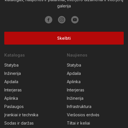
galerija
Skelbti
Katalogas
Naujienos
Statyba
Statyba
Inžinerija
Apdaila
Apdaila
Aplinka
Interjeras
Interjeras
Aplinka
Inžinerija
Paslaugos
Infrastruktura
Įrankiai ir technika
Viešosios erdvės
Sodas ir daržas
Tiltai ir keliai