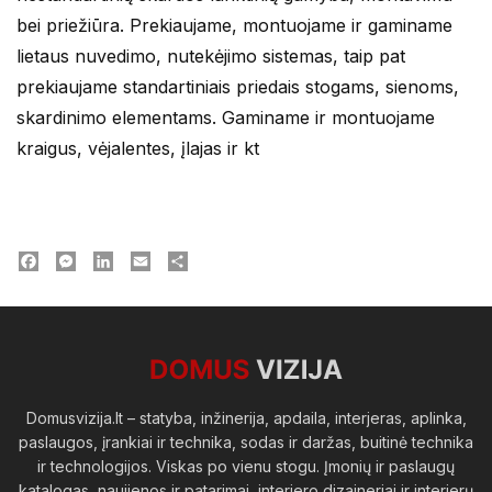
bei priežiūra. Prekiaujame, montuojame ir gaminame
lietaus nuvedimo, nutekėjimo sistemas, taip pat
prekiaujame standartiniais priedais stogams, sienoms,
skardinimo elementams. Gaminame ir montuojame
kraigus, vėjalentes, įlajas ir kt
Facebook
Messenger
LinkedIn
Email
Dalintis
Domusvizija.lt – statyba, inžinerija, apdaila, interjeras, aplinka,
paslaugos, įrankiai ir technika, sodas ir daržas, buitinė technika
ir technologijos. Viskas po vienu stogu. Įmonių ir paslaugų
katalogas, naujienos ir patarimai, interjero dizaineriai ir interjerų