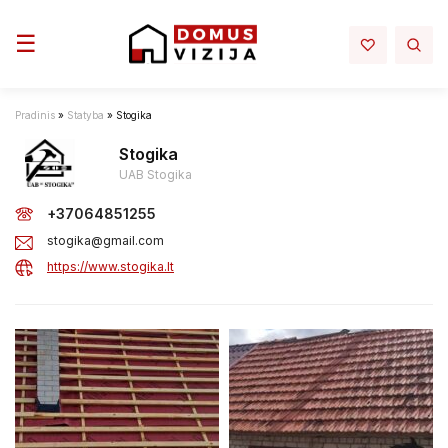
Toggle navigation
☰
Pradinis
»
Statyba
»
Stogika
Stogika
UAB Stogika
+37064851255
stogika@gmail.com
https://www.stogika.lt