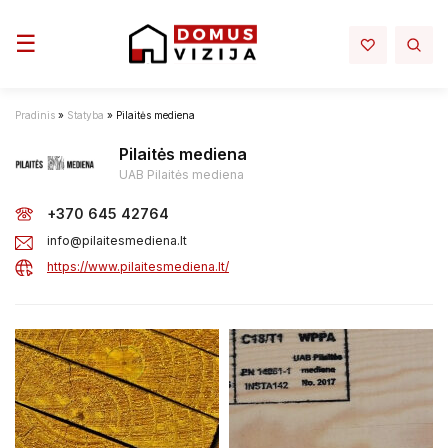
Toggle navigation
☰
Pradinis
»
Statyba
»
Pilaitės mediena
Pilaitės mediena
UAB Pilaitės mediena
+370 645 42764
info@pilaitesmediena.lt
https://www.pilaitesmediena.lt/