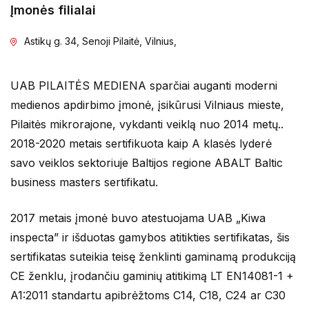
Įmonės filialai
Astikų g. 34, Senoji Pilaitė, Vilnius,
UAB PILAITĖS MEDIENA sparčiai auganti moderni
medienos apdirbimo įmonė, įsikūrusi Vilniaus mieste,
Pilaitės mikrorajone, vykdanti veiklą nuo 2014 metų..
2018-2020 metais sertifikuota kaip A klasės lyderė
savo veiklos sektoriuje Baltijos regione ABALT Baltic
business masters sertifikatu.
2017 metais įmonė buvo atestuojama UAB „Kiwa
inspecta” ir išduotas gamybos atitikties sertifikatas, šis
sertifikatas suteikia teisę ženklinti gaminamą produkciją
CE ženklu, įrodančiu gaminių atitikimą LT EN14081-1 +
A1:2011 standartu apibrėžtoms C14, C18, C24 ar C30