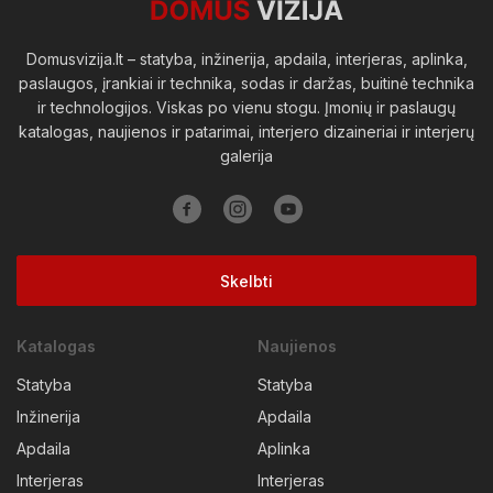
Domusvizija.lt – statyba, inžinerija, apdaila, interjeras, aplinka,
paslaugos, įrankiai ir technika, sodas ir daržas, buitinė technika
ir technologijos. Viskas po vienu stogu. Įmonių ir paslaugų
katalogas, naujienos ir patarimai, interjero dizaineriai ir interjerų
galerija
Skelbti
Katalogas
Naujienos
Statyba
Statyba
Inžinerija
Apdaila
Apdaila
Aplinka
Interjeras
Interjeras