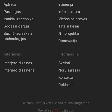
Aplinka
Inžinerija
Paslaugos
Infrastruktura
Įrankiai ir technika
Viešosios erdvės
Sodas ir daržas
Tiltai ir keliai
Buitinė technika ir
NT projektai
technologijos
Renovacija
Interjeras
Informacija
Interjero dizainas
Skelbti
Interjero dizaineriai
Norų sąrašas
Kontaktai
Reklama
© 2026 Domus vizija. Visos teisės saugomos
Sukurta su
idėja bus