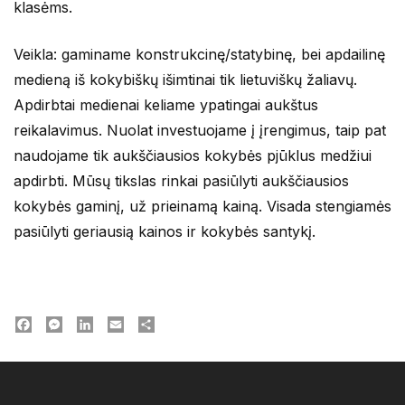
klasėms.
Veikla: gaminame konstrukcinę/statybinę, bei apdailinę
medieną iš kokybiškų išimtinai tik lietuviškų žaliavų.
Apdirbtai medienai keliame ypatingai aukštus
reikalavimus. Nuolat investuojame į įrengimus, taip pat
naudojame tik aukščiausios kokybės pjūklus medžiui
apdirbti. Mūsų tikslas rinkai pasiūlyti aukščiausios
kokybės gaminį, už prieinamą kainą. Visada stengiamės
pasiūlyti geriausią kainos ir kokybės santykį.
Facebook
Messenger
LinkedIn
Email
Dalintis