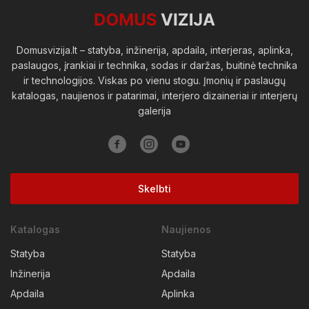
Domusvizija.lt – statyba, inžinerija, apdaila, interjeras, aplinka,
paslaugos, įrankiai ir technika, sodas ir daržas, buitinė technika
ir technologijos. Viskas po vienu stogu. Įmonių ir paslaugų
katalogas, naujienos ir patarimai, interjero dizaineriai ir interjerų
galerija
Skelbti
Katalogas
Naujienos
Statyba
Statyba
Inžinerija
Apdaila
Apdaila
Aplinka