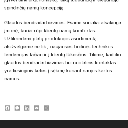
spindinčių namų koncepciją.
Glaudus bendradarbiavimas. Esame socialiai atsakinga
įmonė, kuriai rūpi klientų namų komfortas.
Užtikrindami platų produkcijos asortimentą
atsižvelgiame ne tik į naujausias buitinės technikos
tendencijas tačiau ir į klientų lūkesčius. Tikime, kad itin
glaudus bendradarbiavimas bei nuolatinis kontaktas
yra tiesioginis kelias į sėkmę kuriant naujos kartos
namus.
Facebook
Messenger
LinkedIn
Email
Dalintis