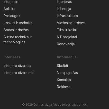
Interjeras
Interjeras
Aplinka
Inžinerija
Paslaugos
Infrastruktura
Įrankiai ir technika
Viešosios erdvės
Sodas ir daržas
Tiltai ir keliai
Buitinė technika ir
NT projektai
technologijos
Renovacija
Interjeras
Informacija
Interjero dizainas
Skelbti
Interjero dizaineriai
Norų sąrašas
Kontaktai
Reklama
© 2026 Domus vizija. Visos teisės saugomos