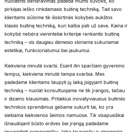
nuolatinis bendravimas padeda mums suvokti, ko
pirkėjas ieško rinkdamasis buitinę techniką. Tad savo
klientams siūlome tik išskirtinės kokybės aukštos
klasės buitinę techniką, kuri kalba pati už save. Kaina ir
kokybė nebėra vieninteliai kriterijai renkantis buitinę
techniką – vis daugiau dėmesio skiriama sukuriamai
estetikai, funkcionalumui bei jaukumui.
Kiekviena minutė svarbi. Esant itin sparčiam gyvenimo
tempui, kiekviena minutė tampa svarbia. Mes
padedame klientams taupyti jų laiką įsigyjant buitinę
techniką – nuolat konsultuojame ne tik įrangos, tačiau
ir dizaino klausimais. Pritaikius inovatyviausius buitinės
technikos sprendimus gebame sukurti tai, ko yra
siekiama kiekvienos šeimos namuose. Tik visapusiškai
išnaudojant būsto erdves bei įrangą padedame
įgyvendinti ergonomiškų, laiką taupančių ir elegancija