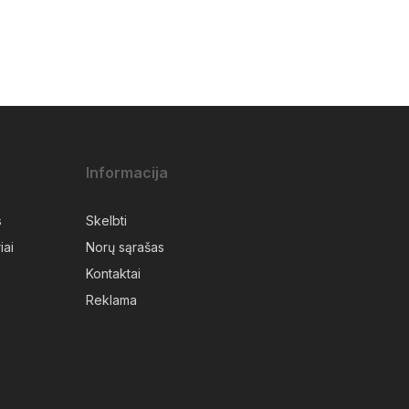
Informacija
s
Skelbti
iai
Norų sąrašas
Kontaktai
Reklama