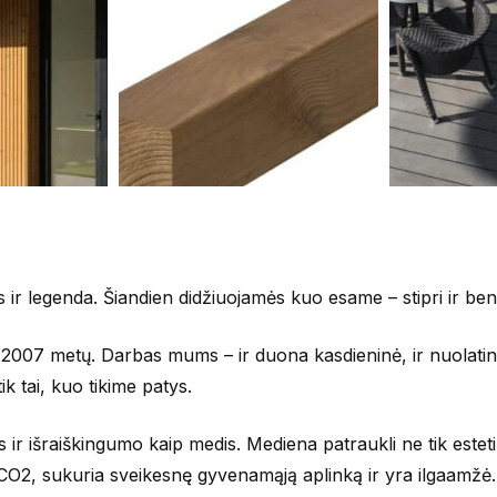
ir legenda. Šiandien didžiuojamės kuo esame – stipri ir b
7 metų. Darbas mums – ir duona kasdieninė, ir nuolatinė k
ik tai, kuo tikime patys.
 ir išraiškingumo kaip medis. Mediena patraukli ne tik estet
 CO2, sukuria sveikesnę gyvenamąją aplinką ir yra ilgaamžė. M