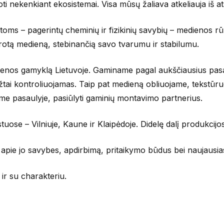
zuoti nekenkiant ekosistemai. Visa mūsų žaliava atkeliauja i
s – pagerintų cheminių ir fizikinių savybių – medienos rūš
orotą medieną, stebinančią savo tvarumu ir stabilumu.
nos gamyklą Lietuvoje. Gaminame pagal aukščiausius pasauly
ai kontroliuojamas. Taip pat medieną obliuojame, tekstūru
ame pasaulyje, pasiūlyti gaminių montavimo partnerius.
stuose – Vilniuje, Kaune ir Klaipėdoje. Didelę dalį produkcij
apie jo savybes, apdirbimą, pritaikymo būdus bei naujausias 
i ir su charakteriu.