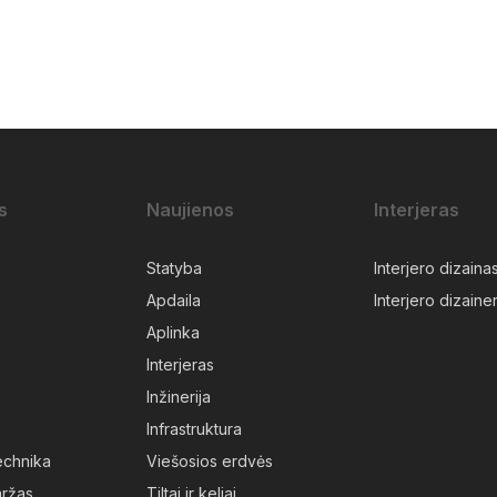
s
Naujienos
Interjeras
Statyba
Interjero dizaina
Apdaila
Interjero dizainer
Aplinka
Interjeras
Inžinerija
Infrastruktura
technika
Viešosios erdvės
aržas
Tiltai ir keliai