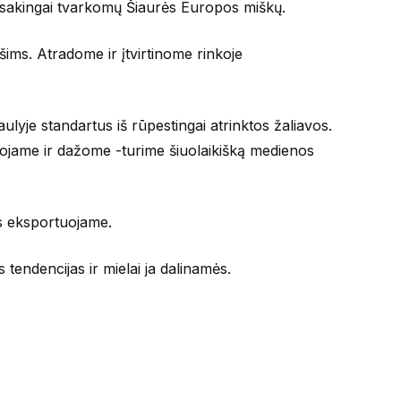
š atsakingai tvarkomų Šiaurės Europos miškų.
ims. Atradome ir įtvirtinome rinkoje
je standartus iš rūpestingai atrinktos žaliavos.
ojame ir dažome -turime šiuolaikišką medienos
os eksportuojame.
tendencijas ir mielai ja dalinamės.