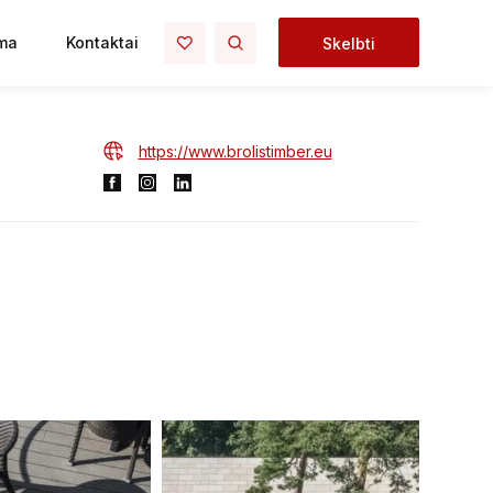
ma
Kontaktai
Skelbti
https://www.brolistimber.eu