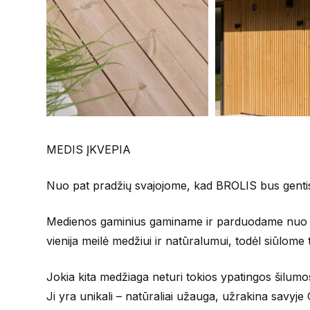
MEDIS ĮKVEPIA
Nuo pat pradžių svajojome, kad BROLIS bus gentis 
Medienos gaminius gaminame ir parduodame nuo 200
vienija meilė medžiui ir natūralumui, todėl siūlome t
Jokia kita medžiaga neturi tokios ypatingos šilumos
Ji yra unikali – natūraliai užauga, užrakina savyje