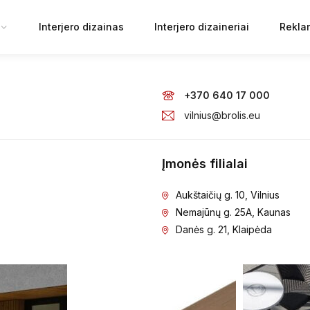
Interjero dizainas
Interjero dizaineriai
Rekla
+370 640 17 000
vilnius@brolis.eu
Įmonės filialai
Aukštaičių g. 10, Vilnius
Nemajūnų g. 25A, Kaunas
Danės g. 21, Klaipėda