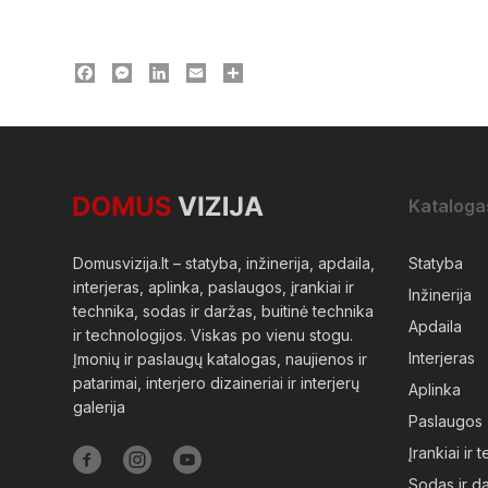
Facebook
Messenger
LinkedIn
Email
Dalintis
Kataloga
Domusvizija.lt – statyba, inžinerija, apdaila,
Statyba
interjeras, aplinka, paslaugos, įrankiai ir
Inžinerija
technika, sodas ir daržas, buitinė technika
Apdaila
ir technologijos. Viskas po vienu stogu.
Interjeras
Įmonių ir paslaugų katalogas, naujienos ir
patarimai, interjero dizaineriai ir interjerų
Aplinka
galerija
Paslaugos
Įrankiai ir 
Sodas ir d