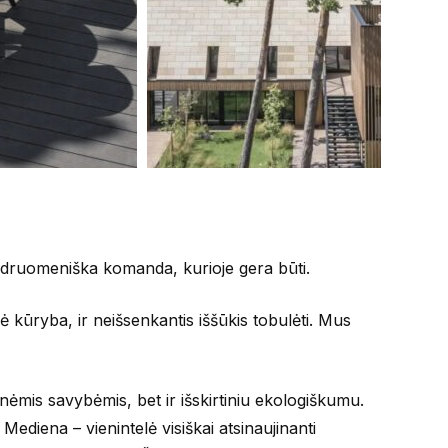
endruomeniška komanda, kurioje gera būti.
ūryba, ir neišsenkantis iššūkis tobulėti. Mus
inėmis savybėmis, bet ir išskirtiniu ekologiškumu.
ediena – vienintelė visiškai atsinaujinanti