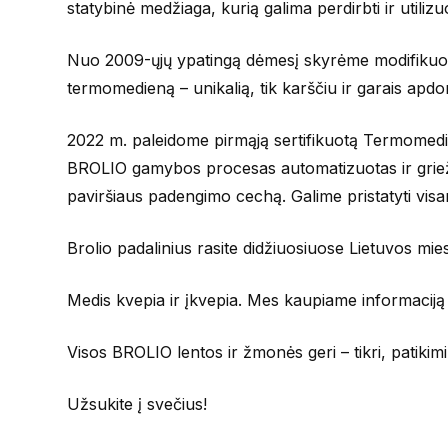
statybinė medžiaga, kurią galima perdirbti ir utili
Nuo 2009-ųjų ypatingą dėmesį skyrėme modifikuotom
termomedieną – unikalią, tik karščiu ir garais apd
2022 m. paleidome pirmąją sertifikuotą Termomedie
BROLIO gamybos procesas automatizuotas ir griežt
paviršiaus padengimo cechą. Galime pristatyti vis
Brolio padalinius rasite didžiuosiuose Lietuvos mie
Medis kvepia ir įkvepia. Mes kaupiame informaciją 
Visos BROLIO lentos ir žmonės geri – tikri, patikim
Užsukite į svečius!