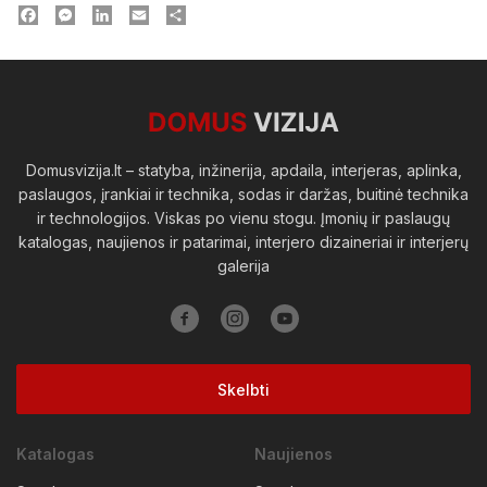
Facebook
Messenger
LinkedIn
Email
Dalintis
Domusvizija.lt – statyba, inžinerija, apdaila, interjeras, aplinka,
paslaugos, įrankiai ir technika, sodas ir daržas, buitinė technika
ir technologijos. Viskas po vienu stogu. Įmonių ir paslaugų
katalogas, naujienos ir patarimai, interjero dizaineriai ir interjerų
galerija
Skelbti
Katalogas
Naujienos