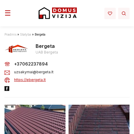
Toggle navigation
☰
Pradinis
»
Statyba
»
Bergeta
Bergeta
UAB Bergeta
+37062237894
uzsakymai@bergeta.lt
https://ebergeta.lt