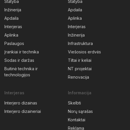
Statyba
Statyba
Inžinerija
Apdaila
Apdaila
Aplinka
Interjeras
Interjeras
Aplinka
Inžinerija
Paslaugos
Infrastruktura
Įrankiai ir technika
Viešosios erdvės
Sodas ir daržas
Tiltai ir keliai
Buitinė technika ir
NT projektai
technologijos
Renovacija
Interjeras
Informacija
Interjero dizainas
Skelbti
Interjero dizaineriai
Norų sąrašas
Kontaktai
Reklama